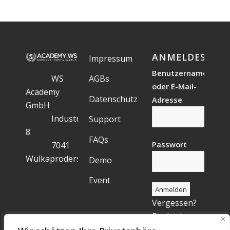
ANMELDESTAT
Impressum
Benutzername
WS
AGBs
oder E-Mail-
Academy
Datenschutz
Adresse
GmbH
Industriegelände
Support
8
FAQs
Passwort
7041
Wulkaprodersdorf
Demo
Event
Vergessen?
Registrieren