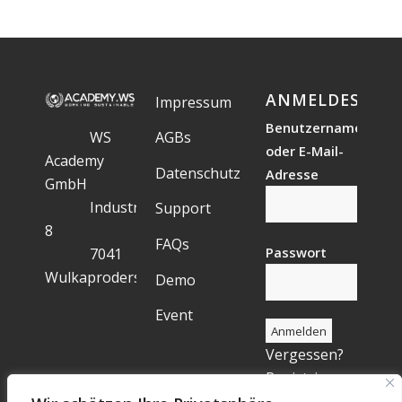
ANMELDESTAT
Impressum
Benutzername
WS
AGBs
oder E-Mail-
Academy
Datenschutz
Adresse
GmbH
Industriegelände
Support
8
FAQs
Passwort
7041
Wulkaprodersdorf
Demo
Event
Vergessen?
Registrieren