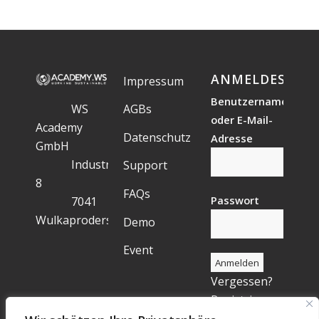
ANMELDESTAT
Impressum
Benutzername
WS
AGBs
oder E-Mail-
Academy
Datenschutz
Adresse
GmbH
Industriegelände
Support
8
FAQs
Passwort
7041
Wulkaprodersdorf
Demo
Event
Vergessen?
Registrieren